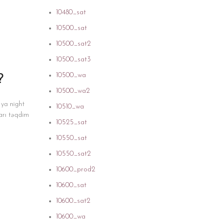
10480_sat
10500_sat
10500_sat2
10500_sat3
10500_wa
?
10500_wa2
 ya night
10510_wa
ları təqdim
10525_sat
10550_sat
10550_sat2
10600_prod2
10600_sat
10600_sat2
10600_wa