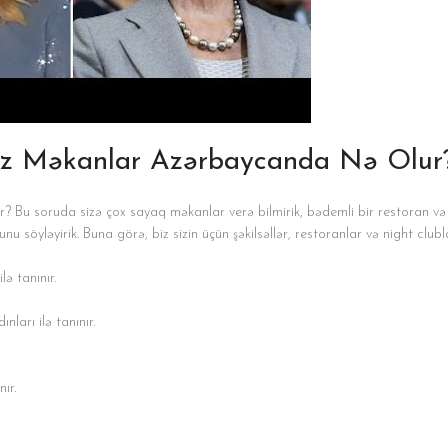
iniz Məkanlar Azərbaycanda Nə Olur
? Bu soruda sizə çox sayaq məkanlar verə bilmirik, bədemli bir restoran və
u söyləyirik. Buna görə, biz sizin üçün şəkilsəllər, restoranlar və night club
lə tanınır.
ları ilə tanınır.
ır.