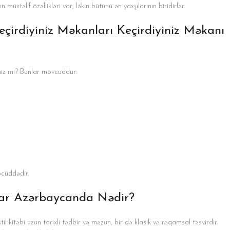
üxtəlif özəllikləri var, ləkin bütünü ən yaxşılarının biridirlər.
irdiyiniz Məkanları Keçirdiyiniz Məkanı
niz mi? Bunlar mövcuddur:
öcüddədir.
nlar Azərbaycanda Nədir?
l kitəbi uzun tarixli tədbir və məzun, bir də klasik və rəqamsal təsvirdir.