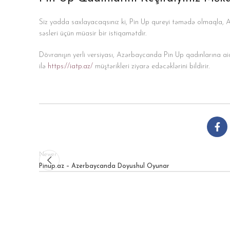
Siz yadda saxlayacaqsınız ki, Pin Up qureyi təmədə olmaqla, Az
səsleri üçün müasir bir istiqamətdir.
Dövranışın yerli versiyası, Azərbaycanda Pin Up qadınlarına aid m
ilə
https://iatp.az/
müştərikleri ziyarə edəcəklərini bildirir.
Newer
Pinup.az – Azerbaycanda Doyushul Oyunar