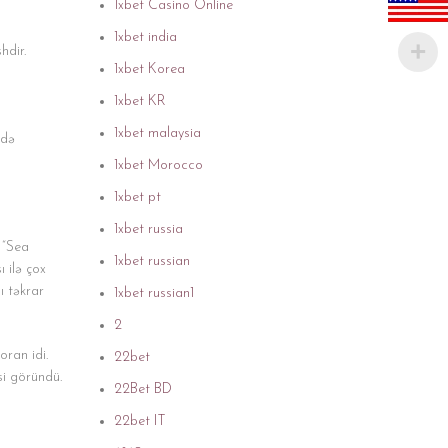
1xbet Casino Online
1xbet india
hdir.
1xbet Korea
1xbet KR
1xbet malaysia
kdə
1xbet Morocco
1xbet pt
1xbet russia
 “Sea
1xbet russian
ı ilə çox
ı təkrar
1xbet russian1
2
oran idi.
22bet
si göründü.
22Bet BD
22bet IT