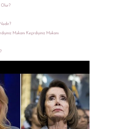
 Olur?
Nədir?
diyiniz Məkanı Keçirdiyiniz Məkanı
?