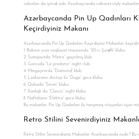
salonları da iştirak edir. Azərbaycanda cabaret-style məkanların m
Azərbaycanda Pin Up Qadınları Keç
Keçirdiyiniz Məkanı
Azərbaycanda Pin Up Qadınları Keçirdiyiniz Məkanları keçirdi
1. Bakının əsas nəqliyyat mayasında “20-ci Şərәfli” klubu.
2. Sumqayıtda “Metro” geçirilmiş klub.
3. Gəncədə “Le predator” night club.
4. Mingəçevirdə “Diamond” klub.
5. Lənkəranın dəstəyi ilə “Duga” gece klubu.
6. Qubada “Seven” klubu.
7. Xanlıqlı da “Classic” night klubu.
8. Naftalanın “Elektra” gece klubu.
Bu məkanlar, Pin Up Qadınları ilə tanışmaq istəyənləri üçün m
Retro Stilini Sevenirdiyiniz Məka
Retro Stilini Sevenirdiyiniz Məkanlar Azərbaycanda nədir? Bu sti