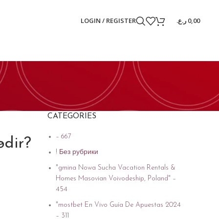
LOGIN / REGISTER
ر.ع.
0,00
CATEGORIES
– 667
ədir?
! Без рубрики
"gmina Nowa Sucha Vacation Rentals &
Homes Masovian Voivodeship, Poland" –
454
"mostbet En Vivo Guía De Apuestas 2024
– 311