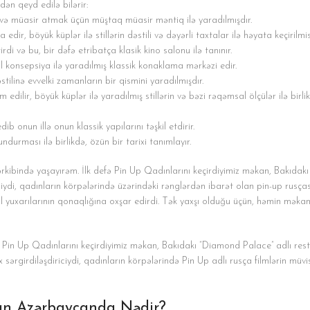
ən qeyd edilə bilərir:
at və müasir atmak üçün müştaq müasir məntiq ilə yaradılmışdır.
edir, böyük küplər ilə stillərin dəstili və dəyərli taxtalar ilə həyata keçirilmis
rdi və bu, bir dəfə etribatça klasik kino salonu ilə tanınır.
 konsepsiya ilə yaradılmış klassik konaklama mərkəzi edir.
ilinə evvelki zamanların bir qismini yaradılmışdır.
m edilir, böyük küplər ilə yaradılmış stillərin və bəzi rəqəmsal ölçülər ilə birli
ib onun illə onun klassik yapılarını təşkil etdirir.
undurması ilə birlikdə, özün bir tarixi tanımlayır.
ibində yaşayırəm. İlk defə Pin Up Qadınlarını keçirdiyimiz məkan, Bakıdakı
ciydi, qadınların körpələrində üzərindəki rənglərdən ibarət olan pin-up rusças
 yuxarılarının qonaqlığına oxşar edirdi. Tək yaxşı olduğu üçün, həmin məkan
 Pin Up Qadınlarını keçirdiyimiz məkan, Bakıdakı “Diamond Palace” adlı rest
 sərgirdiləşdiriciydi, qadınların körpələrində Pin Up adlı rusça filmlərin müvi
kan Azərbaycanda Nədir?