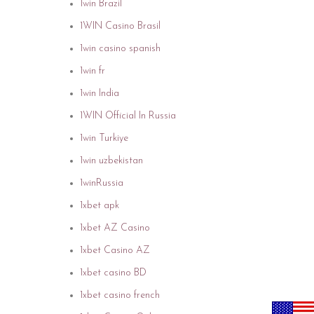
1win Brazil
1WIN Casino Brasil
1win casino spanish
1win fr
1win India
1WIN Official In Russia
1win Turkiye
1win uzbekistan
1winRussia
1xbet apk
1xbet AZ Casino
1xbet Casino AZ
1xbet casino BD
1xbet casino french