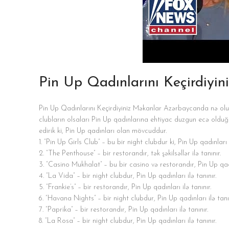
Pin Up Qadınlarını Keçirdiy
Pin Up Qadınlarını Keçirdiyiniz Məkanlar Azərbaycanda nə olur
clubların olsaları Pin Up qadınlarına ehtiyac duzgun ecə olduğun
edirik ki, Pin Up qadınları olan mövcuddur.
1. “Pin Up Girls Club” – bu bir night clubdur ki, Pin Up qadınları i
2. “The Penthouse” – bir restorandır, tək şəkilsəllər ilə tanınır.
3. “Casino Mukhalat” – bu bir casino və restorandır, Pin Up qadın
4. “La Vida” – bir night clubdur, Pin Up qadınları ilə tanınır.
5. “Frankie’s” – bir restorandır, Pin Up qadınları ilə tanınır.
6. “Havana Nights” – bir night clubdur, Pin Up qadınları ilə tanın
7. “Paprika” – bir restorandır, Pin Up qadınları ilə tanınır.
8. “La Rosa” – bir night clubdur, Pin Up qadınları ilə tanınır.