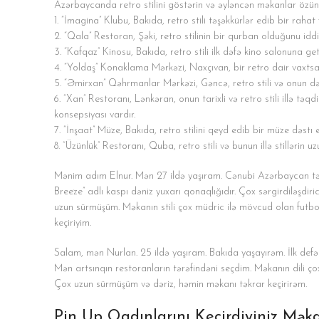
Azərbaycanda retro stilini göstərin və əyləncən məkanlar özünd
1. “İmagina” Klubu, Bakıda, retro stili təşəkkürlər edib bir rah
2. “Qala” Restoran, Şəki, retro stilinin bir qurban olduğunu iddia 
3. “Kafqaz” Kinosu, Bakıda, retro stili ilk dəfə kino salonuna geti
4. “Yoldaş” Konaklama Mərkəzi, Naxçıvan, bir retro dair vaxtsal
5. “Əmirxan” Qəhrmanlar Mərkəzi, Gəncə, retro stili və onun dəst
6. “Xan” Restoranı, Lənkəran, onun tarixli və retro stili illə təqdi
konsepsiyası vardır.
7. “İnşaat” Müze, Bakıda, retro stilini qeyd edib bir müze dəstı ed
8. “Üzünlük” Restoranı, Quba, retro stili və bunun illə stillərin uz
Mənim adım Elnur. Mən 27 ildə yaşıram. Cənubi Azərbaycan tərk
Breeze” adlı kaspı dəniz yuxarı qonaqlığıdır. Çox sərgirdiləşdiri
uzun sürmüşüm. Məkanın stili çox müdric ilə mövcud olan futbol
keçiriyim.
Salam, mən Nurlan. 25 ildə yaşıram. Bakıda yaşayırəm. İlk defə
Mən artsınqın restoranların tərəfindəni seçdim. Məkanın dili çox
Çox uzun sürmüşüm və dəriz, həmin məkanı təkrar keçirirəm.
Pin Up Qadınlarını Keçirdiyiniz Mə