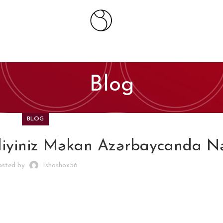
Blog
BLOG
rdiyiniz Məkan Azərbaycanda N
osted by
Ishoshox56