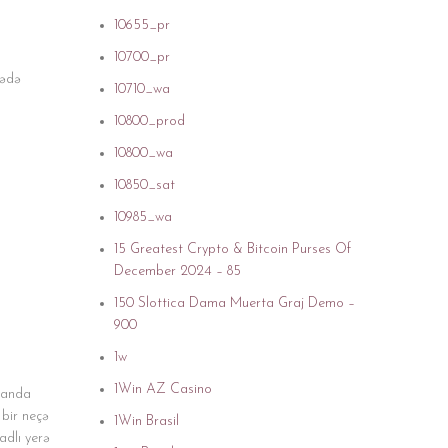
10655_pr
10700_pr
lədə
10710_wa
10800_prod
10800_wa
10850_sat
10985_wa
15 Greatest Crypto & Bitcoin Purses Of
December 2024 – 85
150 Slottica Dama Muerta Graj Demo –
900
1w
1Win AZ Casino
ycanda
 bir neçə
1Win Brasil
adlı yerə