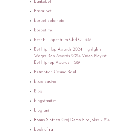
Bankobet
Basaribet
bbrbet colombia
bbrbet mx
Best Full Spectrum Cbd Oil 348
Bet Hip Hop Awards 2024 Highlights
Wager Rap Awards 2024 Video Playlist
Bet Hiphop Awards – 589
Betmotion Casino Basil
bizzo casino
Blog
blogstanitim
blogtanit
Bonus Slottica Graj Demo Fire Joker – 214
book of ra