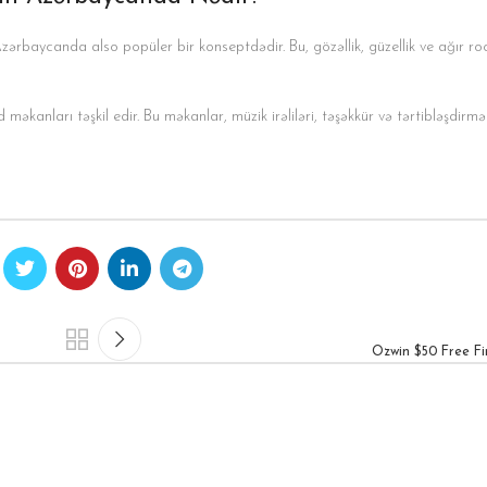
ərbaycanda also popüler bir konseptdədir. Bu, gözəllik, güzellik ve ağır ro
əkanları təşkil edir. Bu məkanlar, müzik irəliləri, təşəkkür və tərtibləşdirmə 
Ozwin $50 Free 