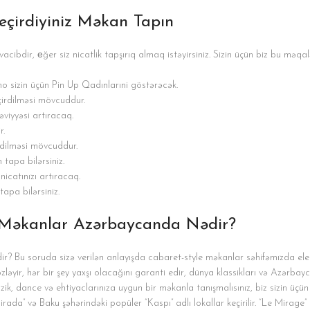
çirdiyiniz Məkan Tapın
ibdir, еğer siz nicatlik tapşırıq almaq istəyirsiniz. Sizin üçün biz bu məqa
no sizin üçün Pin Up Qadınlarıni göstərəcək.
çirdilməsi mövcuddur.
səviyyəsi artıracaq.
r.
rdilməsi mövcuddur.
tapa bilərsiniz.
nicatınızı artıracaq.
tapa bilərsiniz.
z Məkanlar Azərbaycanda Nədir?
? Bu soruda sizə verilən anlayışda cabaret-style məkanlar səhifəmızda ele
özləyir, hər bir şey yaxşı olacağını garanti edir, dünya klassikları və Azərba
zik, dance və ehtiyaclarınıza uygun bir məkanla tanışmalısınız, biz sizin üçün
Pirada” və Baku şəhərindəki popüler “Kaspı” adlı lokallar keçirilir. “Le Mirage” 