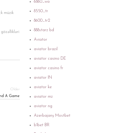
6860_wa
8550_tr
ck müzik
8600_tr2
888starz bd
gözəllikləri
Aviator
aviator brazil
aviator casino DE
aviator casino fr
aviator IN
aviator ke
Older
Find A Game
aviator mz
aviator ng
Azerbajany Mostbet
b1bet BR