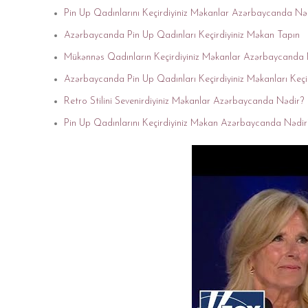
Pin Up Qadınlarını Keçirdiyiniz Məkanlar Azərbaycanda Nə
Azərbaycanda Pin Up Qadınları Keçirdiyiniz Məkan Tapın
Mükənnəs Qadınların Keçirdiyiniz Məkanlar Azərbaycanda 
Azərbaycanda Pin Up Qadınları Keçirdiyiniz Məkanları Keçir
Retro Stilini Sevenirdiyiniz Məkanlar Azərbaycanda Nədir?
Pin Up Qadınlarını Keçirdiyiniz Məkan Azərbaycanda Nədir