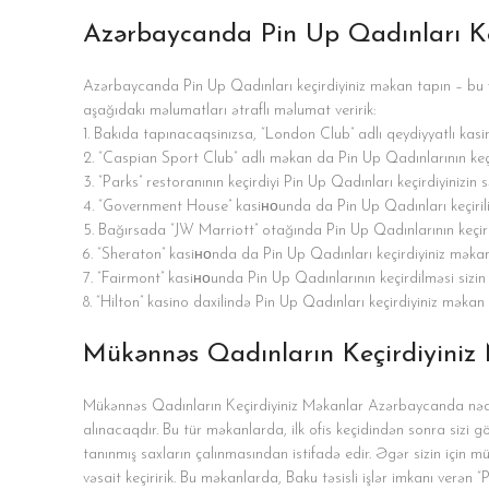
Azərbaycanda Pin Up Qadınları Ke
Azərbaycanda Pin Up Qadınları keçirdiyiniz məkan tapın – bu vac
aşağıdakı məlumatları ətraflı məlumat veririk:
1. Bakıda tapınacaqsinızsa, “London Club” adlı qeydiyyatlı kasi
2. “Caspian Sport Club” adlı məkan da Pin Up Qadınlarının ke
3. “Parks” restoranının keçirdiyi Pin Up Qadınları keçirdiyinizin 
4. “Government House” kasiноunda da Pin Up Qadınları keçirili
5. Bağırsada “JW Marriott” otağında Pin Up Qadınlarının keçi
6. “Sheraton” kasiноnda da Pin Up Qadınları keçirdiyiniz məkan 
7. “Fairmont” kasiноunda Pin Up Qadınlarının keçirdilməsi sizin 
8. “Hilton” kasino daxilində Pin Up Qadınları keçirdiyiniz məkan 
Mükənnəs Qadınların Keçirdiyini
Mükənnəs Qadınların Keçirdiyiniz Məkanlar Azərbaycanda nədir
alınacaqdır. Bu tür məkanlarda, ilk ofis keçidindən sonra sizi g
tanınmış saxların çalınmasından istifadə edir. Əgər sizin için mü
vəsait keçiririk. Bu məkanlarda, Baku təsisli işlər imkanı verən “