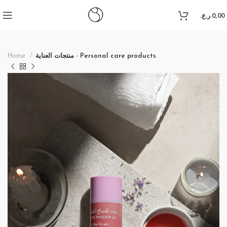
liganbet
grandpashabet
jojobet
antalya escort
ر.ع.
0,00
Home
منتجات العناية - Personal care products