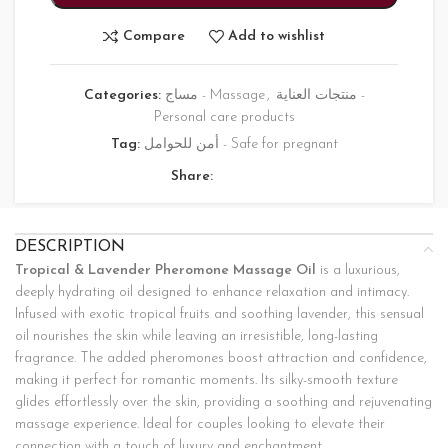
Compare
Add to wishlist
Categories:
مساج - Massage
,
منتجات العناية -
Personal care products
Tag:
أمن للحوامل - Safe for pregnant
Share:
DESCRIPTION
Tropical & Lavender Pheromone Massage Oil
is a luxurious,
deeply hydrating oil designed to enhance relaxation and intimacy.
Infused with exotic tropical fruits and soothing lavender, this sensual
oil nourishes the skin while leaving an irresistible, long-lasting
fragrance. The added pheromones boost attraction and confidence,
making it perfect for romantic moments. Its silky-smooth texture
glides effortlessly over the skin, providing a soothing and rejuvenating
massage experience. Ideal for couples looking to elevate their
connection with a touch of luxury and enchantment.