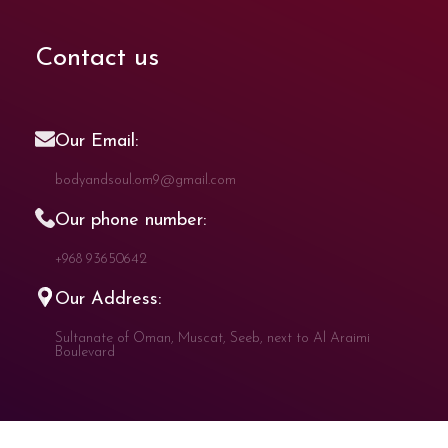
Contact us
Our Email:
bodyandsoul.om9@gmail.com
Our phone number:
+968 93650642
Our Address:
Sultanate of Oman, Muscat, Seeb, next to Al Araimi
Boulevard