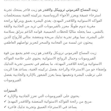
زيت المساج الفرموني تروبيكل ولافندر
هو زيت فاخر يمنحك تجربة
استرخاء عميقة ويعزز الأجواء الرومانسية. بتركيبته الغنية بمستخلصات
الفواكه الاستوائية واللافندر المهدئ، يغذي البشرة بعمق ويتركها برائحة
مغرية تدوم طويلًا. معزز بالفيرمونات التي تزيد من الجاذبية والثقة
بالنفس، مما يجعله مثاليًا للحظات الحميمية. قوامه الناعم ينزلق بسلاسة
على البشرة، مما يوفر تجربة تدليك مريحة ومنعشة. مثالي للأزواج الذين
يبحثون عن لمسة من الفخامة والسحر لتعزيز تواصلهم العاطفي.
زيت المساج الفرموني تروبكل ولافندر هو زيت فخم يجمع بين قوة
الفيرومونات وجمال الروائح الاستوائية. يحتوي على خلاصة الفواكه
الاستوائية ورائحة اللافندر المهدئة، ما يساهم في تحسين تجربة التدليك
وإضفاء جو من الاسترخاء والراحة. بفضل تركيبته الغنية، يساعد هذا الزيت
على ترطيب البشرة وتنعيمها بينما يعزز الشعور بالإثارة والجاذبية بفضل
الفيرومونات.
المميزات:
✔ يحتوي على الفيرومونات التي تعزز الجاذبية والإثارة.
✔ مزيج من رائحة الفواكه الاستوائية المنعشة واللافندر المهدئ.
✔ يساعد في الاسترخاء العميق وتجربة تدليك فاخرة.