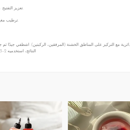
تعزيز التفتيح: مستخلصات نباتية غنية بالفيتامينات تساعد على توحيد اللون تدريجيًا.
ترطيب مغذٍ: زبدة الشيا وزيت اللوز الحلو يحافظان على الرطوبة بعد الشطف.
 دائرية مع التركيز على المناطق الخشنة (المرفقين، الركبتين). اشطفي جيدًا 
النتائج، استخدميه 2–3 مرات أسبوعيًا واتّبعيه بزبدة سكاندل جلو لتعزيز الرائحة واللمعان