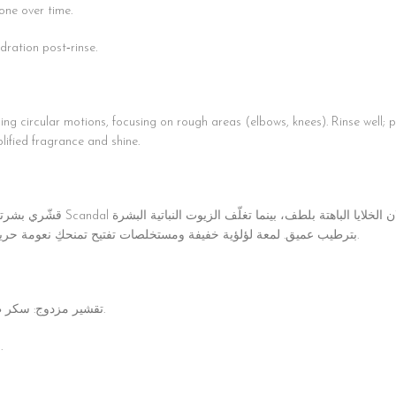
one over time.
dration post‑rinse.
 circular motions, focusing on rough areas (elbows, knees). Rinse well; pat 
ified fragrance and shine.
المميّز. حبيبات السكر الناعم و
بترطيب عميق. لمعة لؤلؤية خفيفة ومستخلصات تفتيح تمنحكِ نعومة حريرية وإشراقة فورية، مع بقاء رائحة سكاندل الساحرة على بشرتكِ.
تقشير مزدوج: سكر طبيعي + مسحوق قشر المشمش لنعومة فعّالة ورفق على البشرة.
رائحة أيقونية: يعطر البشرة بنفحات عطر Scandal الجريئة والأنيقة.