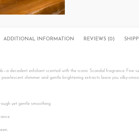
ADDITIONAL INFORMATION
REVIEWS (0)
SHIPP
ub—a decadent exfoliant scented with the iconic Scandal fragrance. Fine s
of pearlescent shimmer and gentle brightening extracts leave you silky‑smoo
orough yet gentle smoothing.
rance.
heen.