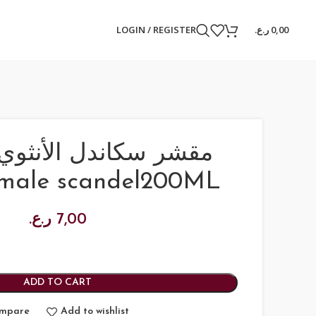
LOGIN / REGISTER
ر.ع.
0,00
مقشر سكاندل الأنثوي
emale scandel200ML
ر.ع.
7,00
ADD TO CART
mpare
Add to wishlist