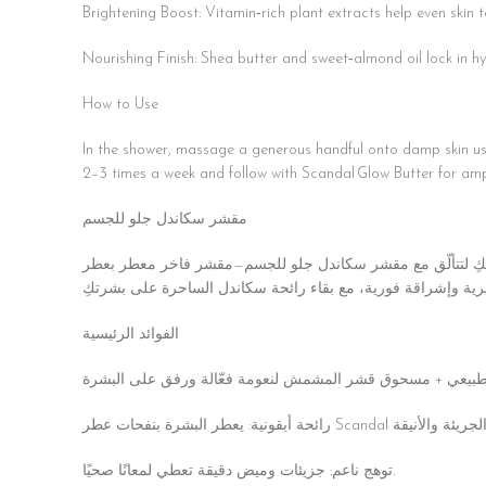
Brightening Boost: Vitamin‑rich plant extracts help even skin t
Nourishing Finish: Shea butter and sweet‑almond oil lock in hy
How to Use
In the shower, massage a generous handful onto damp skin using
2–3 times a week and follow with Scandal Glow Butter for ampl
مقشر سكاندل جلو للجسم
قشّري بشرتكِ لتتألّق مع مقشر سكاندل جلو للجسم—مقشر فاخر معطر بعطر Scandal مسحوق نواة المشمش يزيلان الخلايا الباهتة بلطف، بينما تغلّف الزيوت النباتية البشرة
الفوائد الرئيسية
توهج ناعم: جزيئات وميض دقيقة تعطي لمعانًا صحيًا.