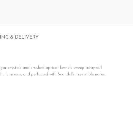
ING & DELIVERY
ugar crystals and crushed apricot kernels sweep away dull
th, luminous, and perfumed with Scandal’s irresistible notes.