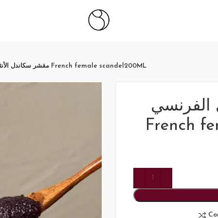
مقشر سكاندل الأنثوي الفرنسي French female scandel200ML
 الفرنسي
French f
Co