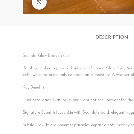
Click to enlarge
DESCRIPTION
Scandal Glow Body Scrub
Polish your skin to pure radiance with Scandal Glow Body Scr
cells, while botanical oils cocoon skin in moisture. A whisper 
Key Benefits
Dual Exfoliation: Natural sugar + apricot shell powder for th
Signature Scent: Infuses skin with Scandal’s bold, elegant frag
Subtle Glow: Micro‑shimmer particles impart a soft, healthy s